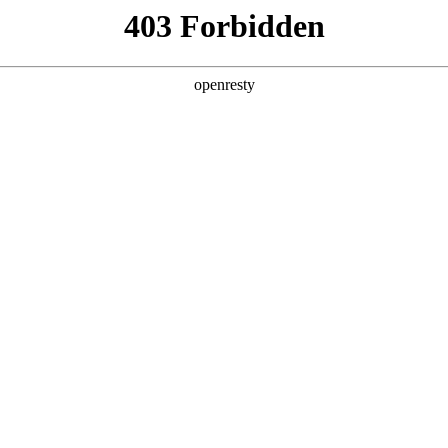
店查询
关于z6com·尊龙