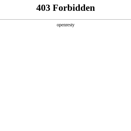
店查询
关于z6com·尊龙