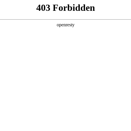
店查询
关于z6com·尊龙