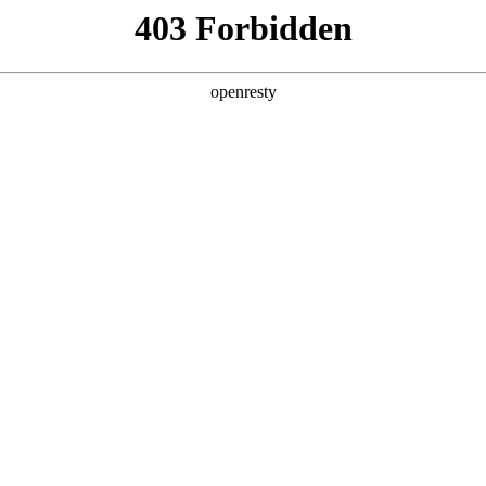
店查询
关于z6com·尊龙
NUAL